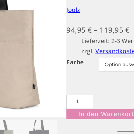
U
Joolz
K
T
I
94,95
€
–
119,95
€
M
Lieferzeit:
2-3 Wer
A
zzgl.
Versandkost
N
G
Farbe
E
B
O
T
J
o
In den Warenkor
o
l