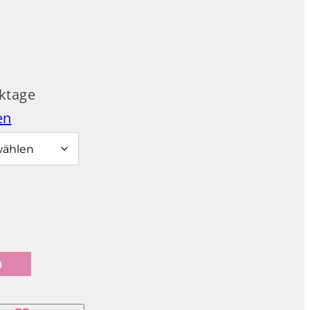
ktage
en
b