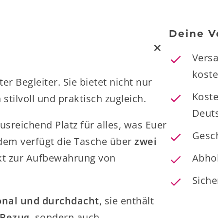
M
e
Deine V
n
+
g
Vers
e
koste
er Begleiter. Sie bietet nicht nur
Koste
stilvoll und praktisch zugleich.
Deut
usreichend Platz für alles, was Euer
Gesc
dem verfügt die Tasche über
zwei
ekt zur Aufbewahrung von
Abho
Siche
onal und durchdacht
, sie enthält
 Bezug
, sondern auch