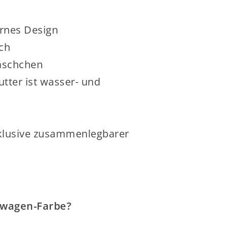
ernes Design
ch
läschchen
tter ist wasser- und
nklusive zusammenlegbarer
rwagen-Farbe?