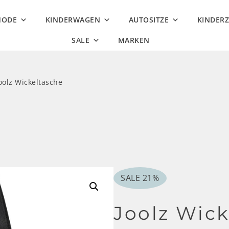
MODE
KINDERWAGEN
AUTOSITZE
KINDER
SALE
MARKEN
oolz Wickeltasche
P
SALE 21%
R
O
Joolz Wick
D