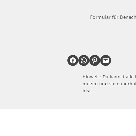
Formular für Benach
Share on Facebook
Share on WhatsApp
Share on Pinterest
Email this Page
Hinweis: Du kannst alle
nutzen und sie dauerhaf
bist.