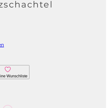
zschachtel
en
ine Wunschliste