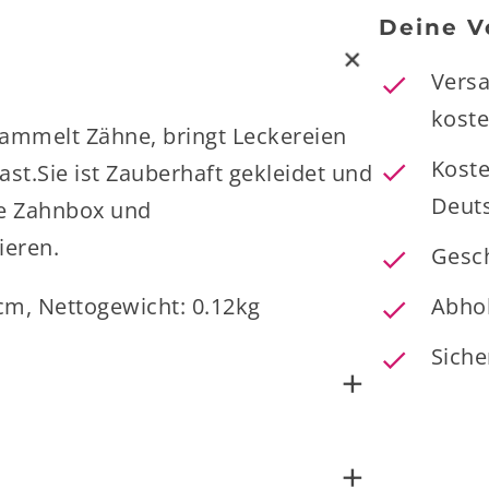
Deine V
+
Vers
koste
sammelt Zähne, bringt Leckereien
Koste
st.Sie ist Zauberhaft gekleidet und
Deut
ve Zahnbox und
ieren.
Gesc
cm, Nettogewicht: 0.12kg
Abho
Siche
+
+