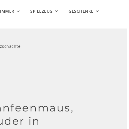
ZIMMER
SPIELZEUG
GESCHENKE
zschachtel
hnfeenmaus,
uder in