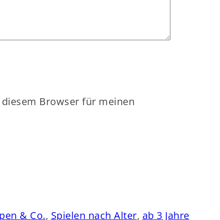
n diesem Browser für meinen
pen & Co.
, 
Spielen nach Alter
, 
ab 3 Jahre