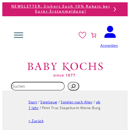
Zum
Zum
NEWSLETTER: Sichert Euch 10% Rabatt bei
Eurer Erstanmeldung!
Inhalt
Hauptinhalt
springen
springen
Anmelden
Suchen
Start
/
Spielzeug
/
Spielen nach Alter
/
ab
1 Jahr
/ Petit Truc Stapelturm Kleine Burg
< Zurück