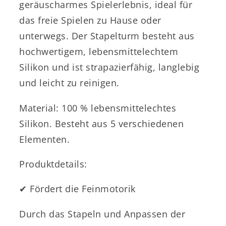
u
geräuscharmes Spielerlebnis, ideal für
r
das freie Spielen zu Hause oder
g
unterwegs. Der Stapelturm besteht aus
M
hochwertigem, lebensmittelechtem
e
Silikon und ist strapazierfähig, langlebig
n
und leicht zu reinigen.
g
Material: 100 % lebensmittelechtes
e
Silikon. Besteht aus 5 verschiedenen
Elementen.
Produktdetails:
✔︎ Fördert die Feinmotorik
Durch das Stapeln und Anpassen der