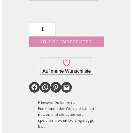
P
e
In den Warenkorb
t
i
t
Auf meine Wunschliste
T
r
Share on Facebook
Share on WhatsApp
Share on Pinterest
Email this Page
u
c
Hinweis: Du kannst alle
Funktionen der Wunschliste nur
S
nutzen und sie dauerhaft
t
speichern, wenn Du eingeloggt
bist.
a