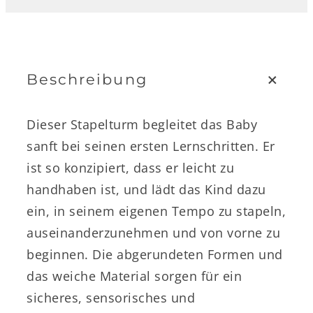
p
e
l
+
t
Beschreibung
u
r
Dieser Stapelturm begleitet das Baby
m
sanft bei seinen ersten Lernschritten. Er
K
ist so konzipiert, dass er leicht zu
l
handhaben ist, und lädt das Kind dazu
e
ein, in seinem eigenen Tempo zu stapeln,
i
auseinanderzunehmen und von vorne zu
n
beginnen. Die abgerundeten Formen und
e
das weiche Material sorgen für ein
B
sicheres, sensorisches und