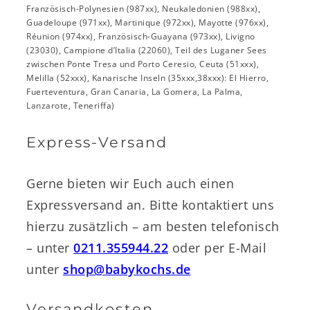
Französisch-Polynesien (987xx), Neukaledonien (988xx),
Guadeloupe (971xx), Martinique (972xx), Mayotte (976xx),
Réunion (974xx), Französisch-Guayana (973xx), Livigno
(23030), Campione d’Italia (22060), Teil des Luganer Sees
zwischen Ponte Tresa und Porto Ceresio, Ceuta (51xxx),
Melilla (52xxx), Kanarische Inseln (35xxx,38xxx): El Hierro,
Fuerteventura, Gran Canaria, La Gomera, La Palma,
Lanzarote, Teneriffa)
Express-Versand
Gerne bieten wir Euch auch einen
Expressversand an. Bitte kontaktiert uns
hierzu zusätzlich – am besten telefonisch
– unter
0211.355944.22
oder per E-Mail
unter
shop@babykochs.de
Versandkosten