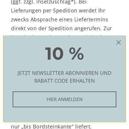
(ggf. zzgl. Inselzuschlag*). Bei
Lieferungen per Spedition werdet Ihr
zwecks Absprache eines Liefertermins
direkt von der Spedition angerufen. Zur
Terminabsprache möchten wir Euch
bitten, in jedem Fall eine Telefonnummer
10 %
zu hinterlassen. Bitte bedenkt, dass
Spediteure meist per LKW anliefern. Falls
die Lieferadresse mit dem LKW nicht gut
JETZT NEWSLETTER ABONNIEREN UND
RABATT CODE ERHALTEN
zu erreichen ist, sagt uns und der
Spedition Bescheid. Bitte sorgt außerdem
dafür, dass Ihr genug Hilfe habt, um z.B.
HIER ANMELDEN
einen sperrigen Kleiderschrank bis ins
Haus zu tragen, da die Möbelspedition
nur „bis Bordsteinkante“ liefert.